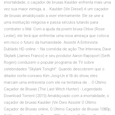
imortalidade, o caçador de bruxas Kaulder enfrenta mais uma
vez sua maior inimiga, a … Kaulder (Vin Diesel) é um caçador
de bruxas amaldiçoado a viver eternamente. Ele se une a
uma instituição religiosa e passa séculos lutando para
combater o Mal. Com a ajuda da jovem bruxa Chloe (Rose
Leslie), ele terá que enfrentar uma nova ameaça que coloca
em risco o futuro da humanidade. Assistir A Entrevista
Dublado HD online – Na comédia de ação The Interview, Dave
Skylark (James Franco) e seu produtor Aaron Rapoport (Seth
Rogen) conduzem o popular programa de TV sobre
celebridades “Skylark Tonight”. Quando descobrem que o
ditador norte-coreano Kim Jong-Un é fã do show, eles
marcam uma entrevista com ele na tentativa de … O Último
Caçador de Bruxas (The Last Witch Hunter) - Legendado
Download Torrent (2015) Amaldiçoado com a imortalidade, o
caçador de bruxas Kaulder (Vin Dies Assistir O Último
Caçador de Bruxas online, O Último Caçador de Bruxas 1080p,