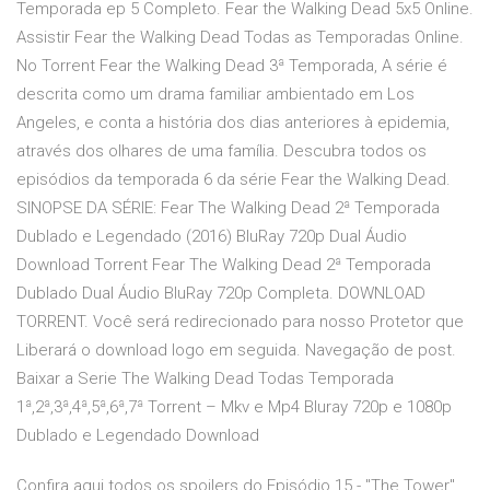
Temporada ep 5 Completo. Fear the Walking Dead 5x5 Online.
Assistir Fear the Walking Dead Todas as Temporadas Online.
No Torrent Fear the Walking Dead 3ª Temporada, A série é
descrita como um drama familiar ambientado em Los
Angeles, e conta a história dos dias anteriores à epidemia,
através dos olhares de uma família. Descubra todos os
episódios da temporada 6 da série Fear the Walking Dead.
SINOPSE DA SÉRIE: Fear The Walking Dead 2ª Temporada
Dublado e Legendado (2016) BluRay 720p Dual Áudio
Download Torrent Fear The Walking Dead 2ª Temporada
Dublado Dual Áudio BluRay 720p Completa. DOWNLOAD
TORRENT. Você será redirecionado para nosso Protetor que
Liberará o download logo em seguida. Navegação de post.
Baixar a Serie The Walking Dead Todas Temporada
1ª,2ª,3ª,4ª,5ª,6ª,7ª Torrent – Mkv e Mp4 Bluray 720p e 1080p
Dublado e Legendado Download
Confira aqui todos os spoilers do Episódio 15 - "The Tower"